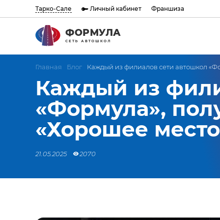
Тарко-Сале
Личный кабинет
Франшиза
ФОРМУЛА
СЕТЬ АВТОШКОЛ
Главная
Блог
Каждый из филиалов сети автошкол «Фор
Каждый из фили
«Формула», пол
«Хорошее место»!
21.05.2025
2070