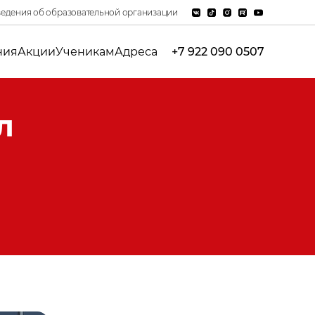
едения об образовательной организации
ния
Акции
Ученикам
Адреса
+7 922 090 0507
л