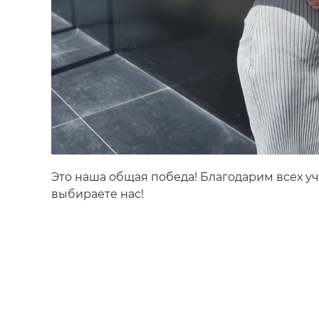
Это наша общая победа! Благодарим всех уч
выбираете нас! ⁣⁣⠀