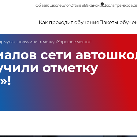
2
Об автошколе
Блог
Отзывы
Вакансии
Школа тренеров
Св
Как проходит обучение
Пакеты обуче
мула», получили отметку «Хорошее место»! ⁣⁣⠀
алов сети автошко
учили отметку
 ⁣⁣⠀