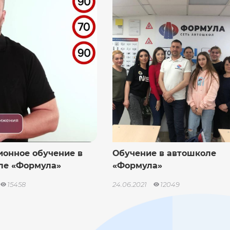
ионное обучение в
Обучение в автошколе
ле «Формула»
«Формула»
15458
24.06.2021
12049