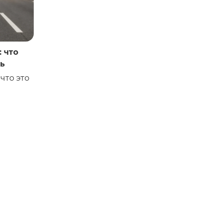
 что
ть
что это