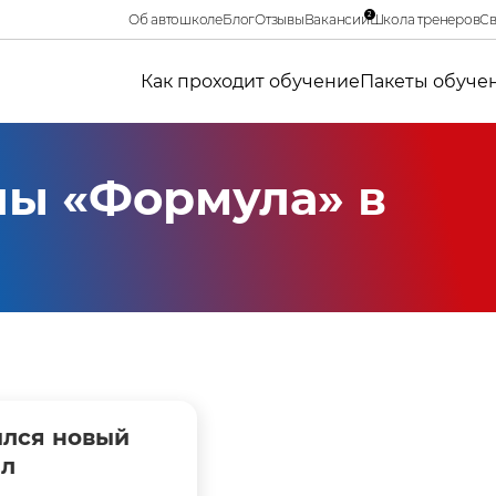
2
Об автошколе
Блог
Отзывы
Вакансии
Школа тренеров
Св
Как проходит обучение
Пакеты обуче
ы «Формула» в
лся новый
ал