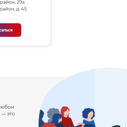
район, 29а
айон, д. 45
саться
 любом
 — это