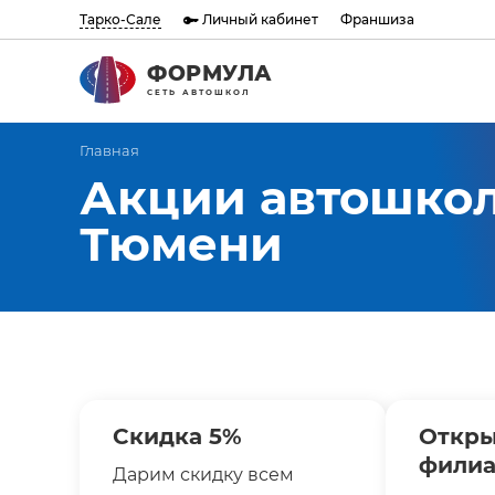
Тарко-Сале
Личный кабинет
Франшиза
ФОРМУЛА
СЕТЬ АВТОШКОЛ
Главная
Акции автошкол
Тюмени
Скидка 5%
Откры
фили
Дарим скидку всем